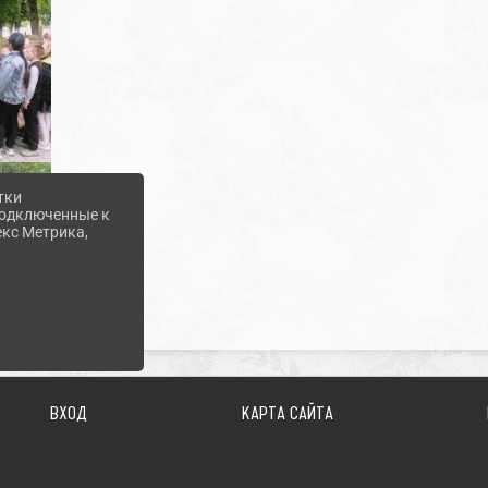
тки
 подключенные к
екс Метрика,
ВХОД
КАРТА САЙТА