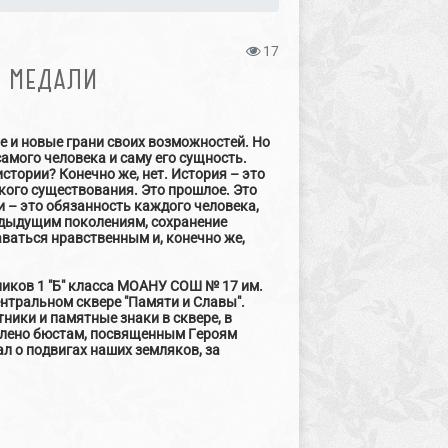
17
Й МЕДАЛИ
е и новые грани своих возможностей. Но
самого человека и саму его сущность.
стории? Конечно же, нет. История – это
кого существования. Это прошлое. Это
и – это обязанность каждого человека,
редыдущим поколениям, сохранение
аваться нравственным и, конечно же,
еников 1 "Б" класса МОАНУ СОШ № 17 им.
ентральном сквере "Памяти и Славы".
ники и памятные знаки в сквере, в
елено бюстам, посвященным Героям
л о подвигах наших земляков, за