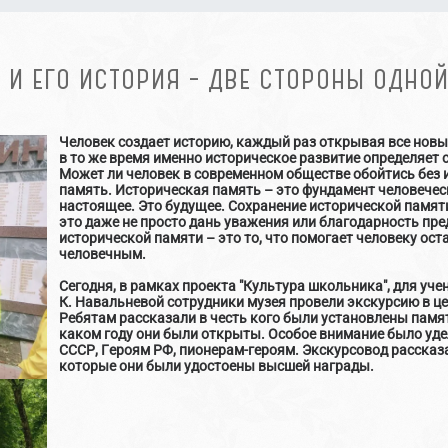
 И ЕГО ИСТОРИЯ – ДВЕ СТОРОНЫ ОДНО
Человек создает историю, каждый раз открывая все новы
в то же время именно историческое развитие определяет 
Может ли человек в современном обществе обойтись без и
память. Историческая память – это фундамент человечес
настоящее. Это будущее. Сохранение исторической памят
это даже не просто дань уважения или благодарность п
исторической памяти – это то, что помогает человеку ост
человечным.
Сегодня, в рамках проекта "Культура школьника", для уч
К. Навальневой сотрудники музея провели экскурсию в ц
Ребятам рассказали в честь кого были установлены памят
каком году они были открыты. Особое внимание было уд
СССР, Героям РФ, пионерам-героям. Экскурсовод рассказа
которые они были удостоены высшей награды.