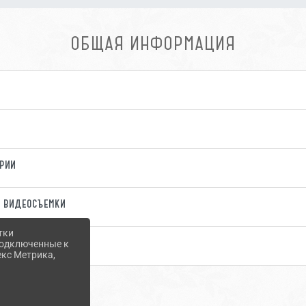
ОБЩАЯ ИНФОРМАЦИЯ
ории
/ видеосъемки
тки
жностями
 подключенные к
екс Метрика,