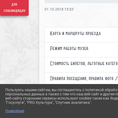
для
01.10.2018 15:53
слабовидящих
Карта и маршруты проезда
Режим работы музея.
Стоимость билетов, льготные катег
Правила посещения, правила фото 
Пользуясь нашим сайтом, вы соглашаетесь с политикой обрабо
Для людей с ограниченными возмо
персональных данных а также с тем что наш веб-сайт и другие
веб-сайту сторонние сервисы используют cookies такие как Янд
"Госуслуги", "PRO.Культура", "Спутник аналитика".
Подробнее