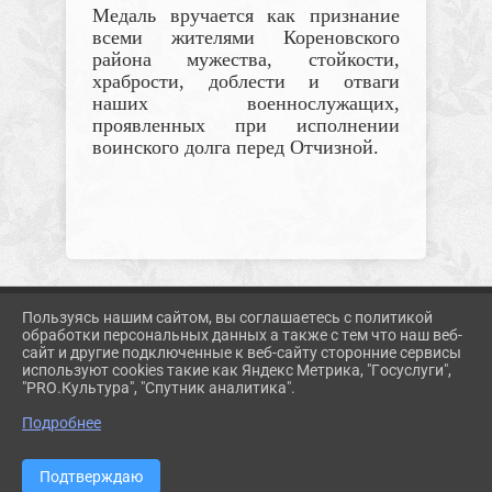
Медаль вручается как признание
всеми жителями Кореновского
района мужества, стойкости,
храбрости, доблести и отваги
наших военнослужащих,
проявленных при исполнении
воинского долга перед Отчизной.
Пользуясь нашим сайтом, вы соглашаетесь с политикой
2026 Г. KORMUZ.PROSVET-EDU.RU
обработки персональных данных а также с тем что наш веб-
ВХОД
сайт и другие подключенные к веб-сайту сторонние сервисы
КАРТА САЙТА
используют cookies такие как Яндекс Метрика, "Госуслуги",
ПОЛИТИКА ОБРАБОТКИ ПЕРСОНАЛЬНЫХ ДАННЫХ
"PRO.Культура", "Спутник аналитика".
Подробнее
СДЕЛАНО НА KUBCMS
РАЗРАБОТКА И ПОДДЕРЖКА
Подтверждаю