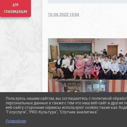
для
слабовидящих
10.04.2023 13:04
Пользуясь нашим сайтом, вы соглашаетесь с политикой обрабо
персональных данных а также с тем что наш веб-сайт и другие
веб-сайту сторонние сервисы используют cookies такие как Янд
"Госуслуги", "PRO.Культура", "Спутник аналитика".
Подробнее