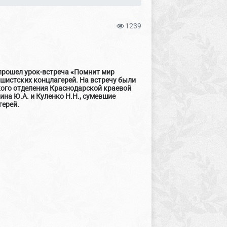
1239
прошел урок-встреча «Помнит мир
истских концлагерей. На встречу были
ого отделения Краснодарской краевой
на Ю.А. и Куленко Н.Н., сумевшие
герей.