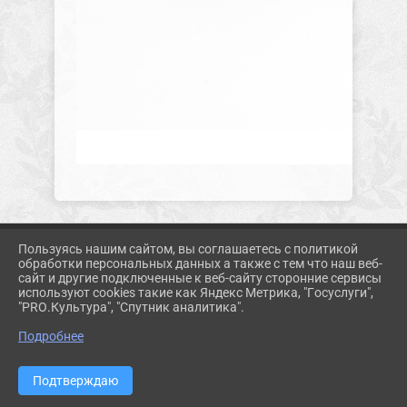
Пользуясь нашим сайтом, вы соглашаетесь с политикой
2026 Г. KORMUZ.PROSVET-EDU.RU
обработки персональных данных а также с тем что наш веб-
ВХОД
сайт и другие подключенные к веб-сайту сторонние сервисы
КАРТА САЙТА
используют cookies такие как Яндекс Метрика, "Госуслуги",
ПОЛИТИКА ОБРАБОТКИ ПЕРСОНАЛЬНЫХ ДАННЫХ
"PRO.Культура", "Спутник аналитика".
Подробнее
СДЕЛАНО НА KUBCMS
РАЗРАБОТКА И ПОДДЕРЖКА
Подтверждаю