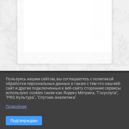
Пользуясь нашим сайтом, вы соглашаетесь с политикой
2026 Г. KORMUZ.PROSVET-EDU.RU
обработки персональных данных а также с тем что наш веб-
ВХОД
сайт и другие подключенные к веб-сайту сторонние сервисы
КАРТА САЙТА
используют cookies такие как Яндекс Метрика, "Госуслуги",
ПОЛИТИКА ОБРАБОТКИ ПЕРСОНАЛЬНЫХ ДАННЫХ
"PRO.Культура", "Спутник аналитика".
Подробнее
СДЕЛАНО НА KUBCMS
РАЗРАБОТКА И ПОДДЕРЖКА
Подтверждаю