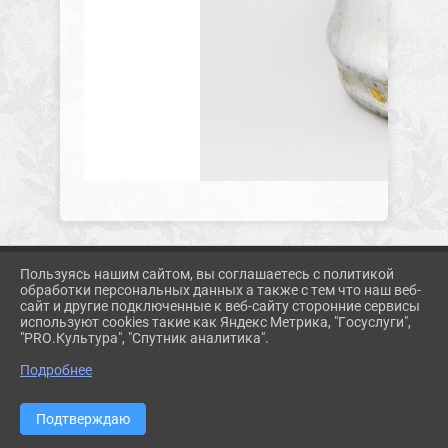
Пользуясь нашим сайтом, вы соглашаетесь с политикой
2026 Г. KORMUZ.PROSVET-EDU.RU
обработки персональных данных а также с тем что наш веб-
ВХОД
сайт и другие подключенные к веб-сайту сторонние сервисы
КАРТА САЙТА
используют cookies такие как Яндекс Метрика, "Госуслуги",
ПОЛИТИКА ОБРАБОТКИ ПЕРСОНАЛЬНЫХ ДАННЫХ
"PRO.Культура", "Спутник аналитика".
Подробнее
СДЕЛАНО НА KUBCMS
РАЗРАБОТКА И ПОДДЕРЖКА
Подтверждаю