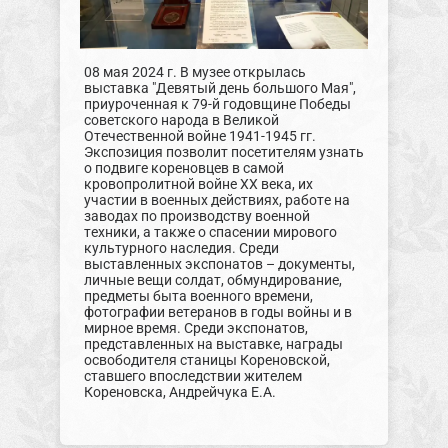
08 мая 2024 г. В музее открылась
выставка "Девятый день большого Мая",
приуроченная к 79-й годовщине Победы
советского народа в Великой
Отечественной войне 1941-1945 гг.
Экспозиция позволит посетителям узнать
о подвиге кореновцев в самой
кровопролитной войне ХХ века, их
участии в военных действиях, работе на
заводах по производству военной
техники, а также о спасении мирового
культурного наследия. Среди
выставленных экспонатов – документы,
личные вещи солдат, обмундирование,
предметы быта военного времени,
фотографии ветеранов в годы войны и в
мирное время. Среди экспонатов,
представленных на выставке, награды
освободителя станицы Кореновской,
ставшего впоследствии жителем
Кореновска, Андрейчука Е.А.