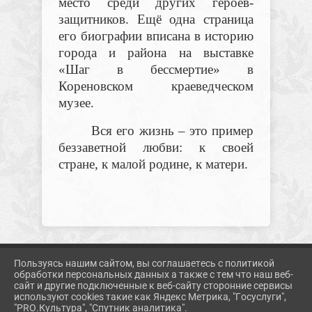
место среди других героев-
защитников. Ещё одна страница
его биографии вписана в историю
города и района на выставке
«Шаг в бессмертие» в
Кореновском краеведческом
музее.
Вся его жизнь – это пример
беззаветной любви: к своей
стране, к малой родине, к матери.
Пользуясь нашим сайтом, вы соглашаетесь с политикой
2026 Г. KORMUZ.PROSVET-EDU.RU
обработки персональных данных а также с тем что наш веб-
ВХОД
сайт и другие подключенные к веб-сайту сторонние сервисы
КАРТА САЙТА
используют cookies такие как Яндекс Метрика, "Госуслуги",
ПОЛИТИКА ОБРАБОТКИ ПЕРСОНАЛЬНЫХ ДАННЫХ
"PRO.Культура", "Спутник аналитика".