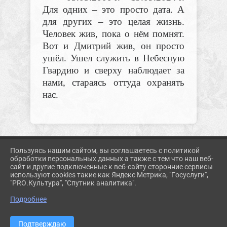
Для одних – это просто дата. А
для других – это целая жизнь.
Человек жив, пока о нём помнят.
Вот и Дмитрий жив, он просто
ушёл. Ушел служить в Небесную
Гвардию и сверху наблюдает за
нами, стараясь оттуда охранять
нас.
Пользуясь нашим сайтом, вы соглашаетесь с политикой
2026 Г. KORMUZ.PROSVET-EDU.RU
обработки персональных данных а также с тем что наш веб-
ВХОД
сайт и другие подключенные к веб-сайту сторонние сервисы
КАРТА САЙТА
используют cookies такие как Яндекс Метрика, "Госуслуги",
ПОЛИТИКА ОБРАБОТКИ ПЕРСОНАЛЬНЫХ ДАННЫХ
"PRO.Культура", "Спутник аналитика".
Подробнее
СДЕЛАНО НА KUBCMS
РАЗРАБОТКА И ПОДДЕРЖКА
Подтверждаю