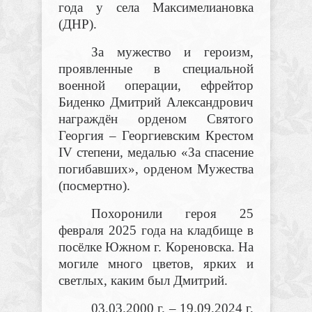
года у села Максимелиановка
(ДНР).
За мужество и героизм,
проявленные в специальной
военной операции, ефрейтор
Биденко Дмитрий Александрович
награждён орденом Святого
Георгия – Георгиевским Крестом
IV
степени, медалью «За спасение
погибавших», орденом Мужества
(посмертно).
Похоронили героя 25
февраля 2025 года на кладбище в
посёлке Южном г. Кореновска. На
могиле много цветов, ярких и
светлых, каким был Дмитрий.
03.03.2000 г. – 19.09.2024 г.