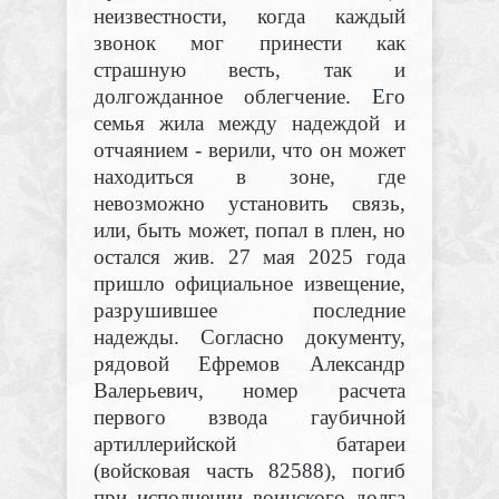
неизвестности, когда каждый
звонок мог принести как
страшную весть, так и
долгожданное облегчение. Его
семья жила между надеждой и
отчаянием - верили, что он может
находиться в зоне, где
невозможно установить связь,
или, быть может, попал в плен, но
остался жив. 27 мая 2025 года
пришло официальное извещение,
разрушившее
последние
надежды. Согласно документу,
рядовой Ефремов Александр
Валерьевич, номер расчета
первого взвода гаубичной
артиллерийской батареи
(войсковая часть 82588), погиб
при исполнении воинского долга