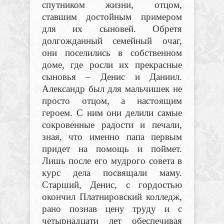
спутником жизни, отцом,
ставшим достойным примером
для их сыновей. Обретя
долгожданный семейный очаг,
они поселились в собственном
доме, где
росли их прекрасные
сыновья – Денис и Даниил.
Александр был для мальчишек не
просто отцом, а настоящим
героем. С ним они делили самые
сокровенные радости и печали,
зная, что именно папа первым
придет на помощь и поймет.
Лишь после его мудрого совета в
курс дела посвящали маму.
Старший, Денис, с гордостью
окончил Платнировский колледж,
рано познав цену труду и с
четырнадцати лет обеспечивая