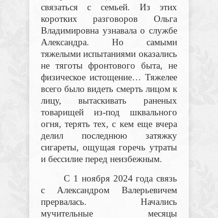
связаться с семьей. Из этих
коротких разговоров Ольга
Владимировна узнавала о службе
Александра. Но самыми
тяжелыми испытаниями оказались
не тяготы фронтового быта, не
физическое истощение… Тяжелее
всего было видеть смерть лицом к
лицу, вытаскивать раненых
товарищей из-под шквального
огня, терять тех, с кем еще вчера
делил последнюю затяжку
сигареты, ощущая горечь утраты
и бессилие перед неизбежным.
С 1 ноября 2024 года связь
с Александром Валерьевичем
прервалась. Начались
мучительные месяцы