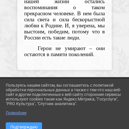
нашей жизни остались
воспоминания о таком
прекрасном человеке. В нем была
сила света и сила бескорыстной
любви к Родине. И, я уверена, мы
выстоим, победим, потому что в
России есть такие люди.
Герои не умирают – они
остаются в памяти поколений.
Пользуясь нашим сайтом, вы соглашаетесь с политикой
2026 Г. KORMUZ.PROSVET-EDU.RU
обработки персональных данных а также с тем что наш веб-
ВХОД
сайт и другие подключенные к веб-сайту сторонние сервисы
КАРТА САЙТА
используют cookies такие как Яндекс Метрика, "Госуслуги",
ПОЛИТИКА ОБРАБОТКИ ПЕРСОНАЛЬНЫХ ДАННЫХ
"PRO.Культура", "Спутник аналитика".
Подробнее
СДЕЛАНО НА KUBCMS
РАЗРАБОТКА И ПОДДЕРЖКА
Подтверждаю