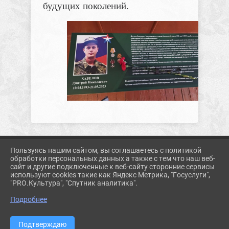
будущих поколений.
Пользуясь нашим сайтом, вы соглашаетесь с политикой
2026 Г. KORMUZ.PROSVET-EDU.RU
обработки персональных данных а также с тем что наш веб-
ВХОД
сайт и другие подключенные к веб-сайту сторонние сервисы
КАРТА САЙТА
используют cookies такие как Яндекс Метрика, "Госуслуги",
ПОЛИТИКА ОБРАБОТКИ ПЕРСОНАЛЬНЫХ ДАННЫХ
"PRO.Культура", "Спутник аналитика".
Подробнее
СДЕЛАНО НА KUBCMS
РАЗРАБОТКА И ПОДДЕРЖКА
Подтверждаю