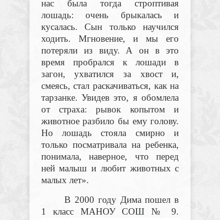
нас была тогда строптивая
лошадь: очень брыкалась и
кусалась. Сын только научился
ходить. Мгновение, и мы его
потеряли из виду. А он в это
время пробрался к лошади в
загон, ухватился за хвост и,
смеясь, стал раскачиваться, как на
тарзанке. Увидев это, я обомлела
от страха: рывок копытом и
животное разбило бы ему голову.
Но лошадь стояла смирно и
только посматривала на ребенка,
понимала, наверное, что перед
ней малыш и любит животных с
малых лет».
В 2000 году Дима пошел в
1 класс МАНОУ СОШ № 9.