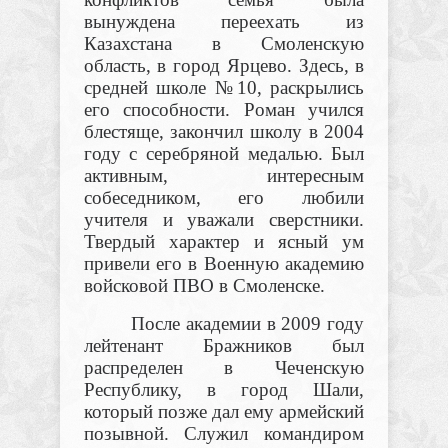
вынуждена переехать из
Казахстана в Смоленскую
область, в город Ярцево. Здесь, в
средней школе №10, раскрылись
его способности. Роман учился
блестяще, закончил школу в 2004
году с серебряной медалью. Был
активным, интересным
собеседником, его любили
учителя и уважали сверстники.
Твердый характер и ясный ум
привели его в Военную академию
войсковой ПВО в Смоленске.
После академии в 2009 году
лейтенант Бражников был
распределен в Чеченскую
Республику, в город Шали,
который позже дал ему армейский
позывной. Служил командиром