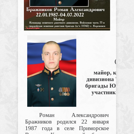
Б
Роман
(22.01.
майор, команди
дивизиона 77 гва
бригады Южного во
участник специ
Позы
Роман Александрович
Бражников родился 22 января
1987 года в селе Приморское