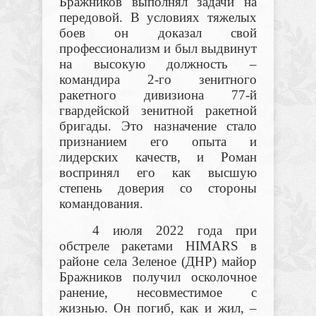
Бражников выполнял задачи на
передовой. В условиях тяжелых
боев он доказал свой
профессионализм и был выдвинут
на высокую должность –
командира 2-го зенитного
ракетного дивизиона 77-й
гвардейской зенитной ракетной
бригады. Это назначение стало
признанием его опыта и
лидерских качеств, и Роман
воспринял его как высшую
степень доверия со стороны
командования.
4 июля 2022 года при
обстреле ракетами HIMARS в
районе села Зеленое (ДНР) майор
Бражников получил осколочное
ранение, несовместимое с
жизнью. Он погиб, как и жил, –