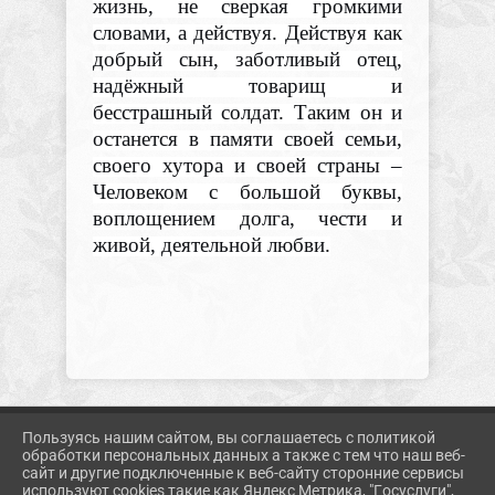
жизнь, не сверкая громкими
словами, а действуя. Действуя как
добрый сын, заботливый отец,
надёжный товарищ и
бесстрашный солдат. Таким он и
останется в памяти своей семьи,
своего хутора и своей страны –
Человеком с большой буквы,
воплощением долга, чести и
живой, деятельной любви.
Пользуясь нашим сайтом, вы соглашаетесь с политикой
2026 Г. KORMUZ.PROSVET-EDU.RU
обработки персональных данных а также с тем что наш веб-
ВХОД
сайт и другие подключенные к веб-сайту сторонние сервисы
КАРТА САЙТА
используют cookies такие как Яндекс Метрика, "Госуслуги",