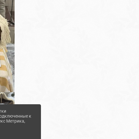
тки
 подключенные к
екс Метрика,