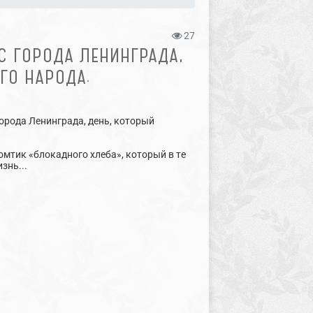
27
С ГОРОДА ЛЕНИНГРАДА,
ГО НАРОДА.
города Ленинграда, день, который
омтик «блокадного хлеба», который в те
знь...