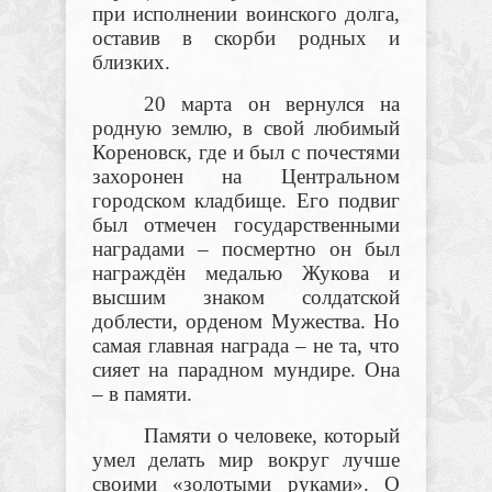
при исполнении воинского долга,
оставив в скорби родных и
близких.
20 марта он вернулся на
родную землю, в свой любимый
Кореновск, где и был с почестями
захоронен на Центральном
городском кладбище. Его подвиг
был отмечен государственными
наградами – посмертно он был
награждён медалью Жукова и
высшим знаком солдатской
доблести, орденом Мужества. Но
самая главная награда – не та, что
сияет на парадном мундире. Она
– в памяти.
Памяти о человеке, который
умел делать мир вокруг лучше
своими «золотыми руками». О