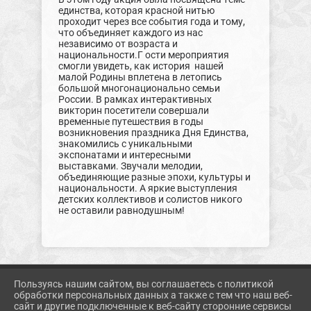
единства, которая красной нитью
проходит через все события года и тому,
что объединяет каждого из нас
независимо от возраста и
национальности.Г ости мероприятия
смогли увидеть, как история нашей
малой Родины вплетена в летопись
большой многонационально семьи
России. В рамках интерактивных
викторин посетители совершали
временные путешествия в годы
возникновения праздника Дня Единства,
знакомились с уникальными
экспонатами и интересными
выставками. Звучали мелодии,
объединяющие разные эпохи, культуры и
национальности. А яркие выступления
детских коллективов и солистов никого
не оставили равнодушным!
Пользуясь нашим сайтом, вы соглашаетесь с политикой
2026 Г. KORMUZ.PROSVET-EDU.RU
обработки персональных данных а также с тем что наш веб-
ВХОД
сайт и другие подключенные к веб-сайту сторонние сервисы