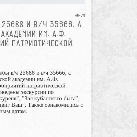
79
25688 И В/Ч 35666, А
АКАДЕМИИ ИМ. А.Ф.
ИЙ ПАТРИОТИЧЕСКОЙ
жбы в/ч 25688 и в/ч 35666, а
ской академии им. А.Ф.
роприятий патриотической
оведены экскурсии по
куреня", "Зал кубанского быта",
двиг Ваш". Также ознакомились с
ным датам.