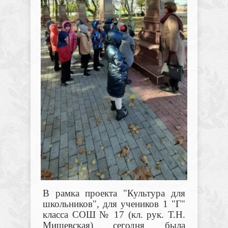
В рамка проекта "Культура для
школьников", для учеников 1 "Г"
класса СОШ № 17 (кл. рук. Т.Н.
Мишевская) сегодня была